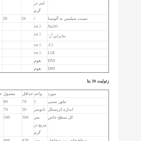
لیتر در
گرم
نسبت سیلیس به آلومینا
/
26
28
٪ wt
Na2O
٪ wt
2-
بنابراین
4
٪ wt
Cl-
٪ wt
LOI
D50
هوم
D90
هوم
زئولیت 30 بتا
مورد
واحد
حداقل
معمول
ح
تبلور نسبی
٪
78
80
اندازه کریستال
نانومتر
50
70
کل سطح خاص
متر
500
540
مربع در
گرم
سطح خاص ریز متخلخل
متر
430
460