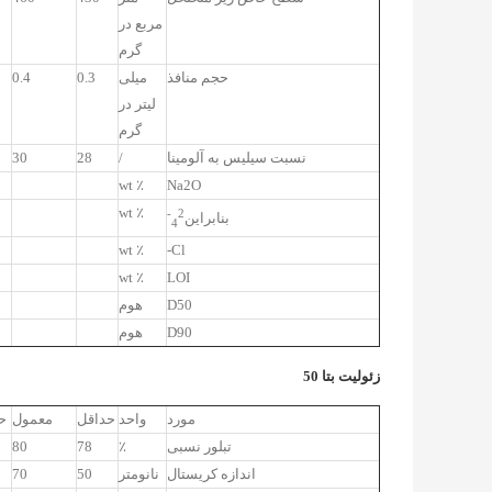
مربع در
گرم
حجم منافذ
میلی
0.3
0.4
لیتر در
گرم
نسبت سیلیس به آلومینا
/
28
30
٪ wt
Na2O
٪ wt
2-
بنابراین
4
٪ wt
Cl-
٪ wt
LOI
D50
هوم
D90
هوم
زئولیت بتا 50
مورد
واحد
حداقل
معمول
ح
تبلور نسبی
٪
78
80
اندازه کریستال
نانومتر
50
70