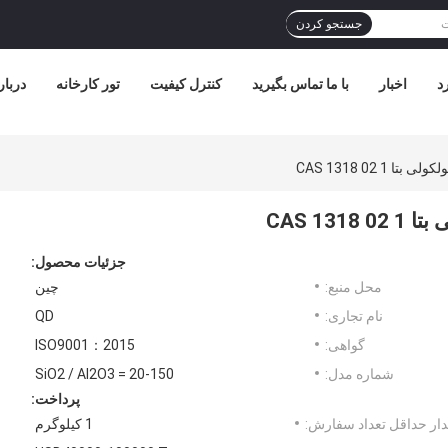
جستجو کردن
د
اخبار
با ما تماس بگیرید
کنترل کیفیت
تور کارخانه
دربار
جزئیات محصول:
محل منبع:
چین
نام تجاری:
QD
گواهی:
ISO9001：2015
شماره مدل:
SiO2 / Al2O3 = 20-150
پرداخت:
ار حداقل تعداد سفارش:
1 کیلوگرم