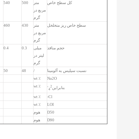
کل سطح خاص
متر
500
540
مربع در
گرم
سطح خاص ریز متخلخل
متر
430
460
مربع در
گرم
حجم منافذ
میلی
0.3
0.4
لیتر در
گرم
نسبت سیلیس به آلومینا
/
48
50
٪ wt
Na2O
٪ wt
2-
بنابراین
4
٪ wt
Cl-
٪ wt
LOI
D50
هوم
D90
هوم