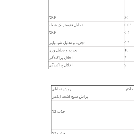
XRF
30
0.05
تحلیل فتومتریک شعله
XRF
0.4
0.2
تجزیه و تحلیل شیمیایی
10
تجزیه و تحلیل وزن
7
اخلال پراکندگی
9
اخلال پراکندگی
داکثر
روش تحلیلی
پراش سنج اشعه ایکس
جذب N2
جذب N2