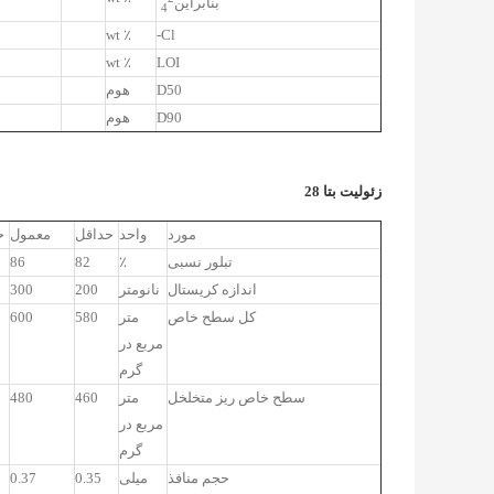
بنابراین
4
٪ wt
Cl-
٪ wt
LOI
D50
هوم
D90
هوم
زئولیت بتا 28
مورد
واحد
حداقل
معمول
ح
تبلور نسبی
٪
82
86
اندازه کریستال
نانومتر
200
300
کل سطح خاص
متر
580
600
مربع در
گرم
سطح خاص ریز متخلخل
متر
460
480
مربع در
گرم
حجم منافذ
میلی
0.35
0.37