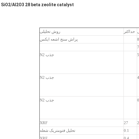
SiO2/Al2O3 28 beta zeolite catalyst
حداکثر
روش تحلیلی
پراش سنج اشعه ایکس
جذب N2
جذب N2
0
جذب N2
XRF
27
0.1
تحلیل فتومتریک شعله
XRF
0.4