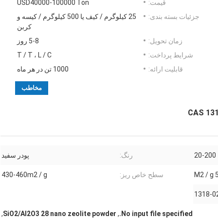
قیمت:
USD40000-100000 Ton
جزئیات بسته بندی:
25 کیلوگرم / کیف یا 500 کیلوگرم / کیسه و
کربن
زمان تحویل:
5-8 روز
شرایط پرداخت:
T / T ، L / C
قابلیت ارائه:
1000 تن در هر ماه
مخاطب
20-200
رنگ:
پودر سفید
54
سطح خاص ریز:
430-460m2 / g
1318-0
,
SiO2/Al2O3 28 nano zeolite powder
,
No input file specified.