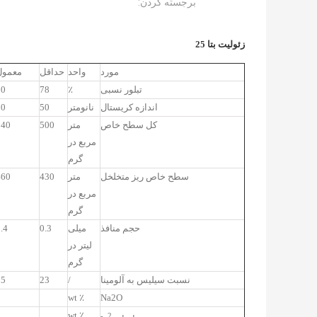
برجسته کردن:
زئولیت بتا 25
مورد
واحد
حداقل
معمول
تبلور نسبی
٪
78
80
اندازه کریستال
نانومتر
50
70
کل سطح خاص
متر
500
540
مربع در
گرم
سطح خاص ریز متخلخل
متر
430
460
مربع در
گرم
حجم منافذ
میلی
0.3
.4
لیتر در
گرم
نسبت سیلیس به آلومینا
/
23
25
٪ wt
Na2O
٪ wt
2-