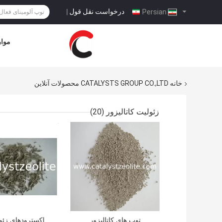
درخواست نقل قول
|
Persian
موار
خانه
CATALYSTS GROUP CO.,LTD محصولات آنلاین
زئولیت کاتالیزور
(20)
بهترین قیمت
بهترین قیمت
توپ های کاتالیزور
اکسترودهای زئو