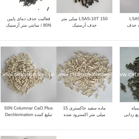
متر LSAS-A
LSAS-10T 150 میلی متر
فعالیت حذف دمای پایین
رسانه حذف
حذف آرسنیک
80N / سانتی متر آرسنیک
ن دما
بهترین قیمت
بهترین قیمت
سیاه
ماده سفید خاکستری 15
50N Columnar CaO Plus
ع زدایی
میلی متر اکسترود شده
تبلیغ کننده Dechlorination
0.85 کیلوگرم بر لیتر عامل
کاهش کلرینگ
بهترین قیمت
بهترین قیمت