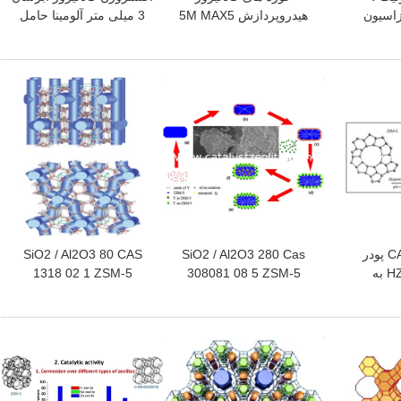
زاسیون
هیدروپردازش 5M MAX5
3 میلی متر آلومینا حامل
LOI CoMo
بهترین قیمت
بهترین قیمت
CAS 308081-08-5 پودر
SiO2 / Al2O3 280 Cas
SiO2 / Al2O3 80 CAS
کاتالیزور HZSM 5 به
308081 08 5 ZSM-5
1318 02 1 ZSM-5
ل سنتز
Zeolite Adsorbent
کاتالیزور زئولیت
بهترین قیمت
بهترین قیمت