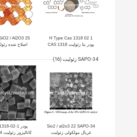
H Type Cas 1318 02 1
پودر بتا زئولیت CAS 1318
اصلاح شده زئولی
02 1
SAPO-34 زئولیت
(16)
بهترین قیمت
بهترین قیمت
Sio2 / al2o3 22 SAPO-34
پودر 18-02-1
غربال مولکولی زئولیت
کات