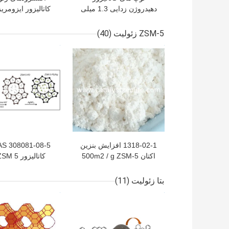
دهیدروژن زدایی 1.3 میلی
کاتالیزور ایزومری
متر 2.2 میلی متر از
1.4 میلی متر زایلن
NC10-C14 آلکان به آلکن
ZSM-5 زئولیت
(40)
بهترین قیمت
بهترین قیمت
1318-02-1 افزایش بنزین
اکتان 500m2 / g ZSM-5
کاتالیزور زئولیت
صورت هیدروترما
می شود
بتا زئولیت
(11)
بهترین قیمت
بهترین قیمت