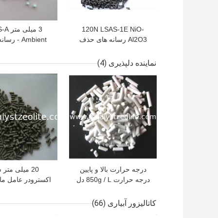
120N LSAS-1E NiO-
3 میلی 
Al2O3 رسانه های حذف
Ambient - 
آرسنیک
دمای آرسنیک روغ
نماینده دلپذیری
(4)
بهترین قیمت
بهترین قیمت
درجه حرارت بالا و پایین
20 میلی متر 
درجه حرارت 850g / L دل
اکسترودر عامل مای
زدایی
نفتا نفتا
کاتالیزور آبیاری
(66)
بهترین قیمت
بهترین قیمت