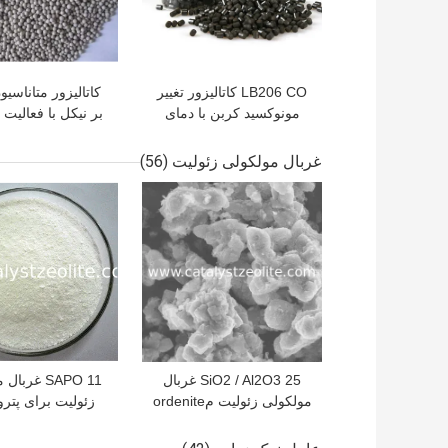
LB206 CO کاتالیزور تغییر
کاتالیزور متاناسیو
مونوکسید کربن با دمای
بر نیکل با فعالیت ب
پایین
تولید گاز ترک
غربال مولکولی زئولیت
(56)
بهترین قیمت
بهترین قیمت
SiO2 / Al2O3 25 غربال
SAPO 11 غرب
مولکولی زئولیت مordenite
زئولیت برای پتر