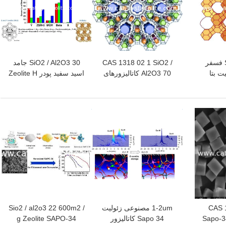
SiO2 / Al2O3 25 فسفر
CAS 1318 02 1 SiO2 /
SiO2 / Al2O3 30 جامد
ت بتا
Al2O3 70 کاتالیزورهای
اسید سفید پودر Zeolite H
زئولیت سنگین بینابین
Beta CAS 1318 02 1
بهترین قیمت
بهترین قیمت
CAS 13
1-2um مصنوعی زئولیت
Sio2 / al2o3 22 600m2 /
الیزور زئولیت Sapo-34
Sapo 34 کاتالیزور
g Zeolite SAPO-34