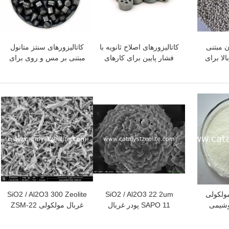
ن مبتنی
کاتالیزورهای اصلاح ثانویه با
کاتالیزورهای سنتز متانول
الا برای
فشار پایین برای کارهای
مبتنی بر مس و روی برای
یب
پیش شکل گیری در آمونیا یا
فرآیند تولید متانول
محصول هیدروژن
بهترین قیمت
بهترین قیمت
ال مولکولی
SiO2 / Al2O3 22 2um
SiO2 / Al2O3 300 Zeolite
وشیمی
SAPO 11 پودر غربال
غربال مولکولی ZSM-22
مولکولی Zeolite
برای ترک خوردگی
کاتالیزوری