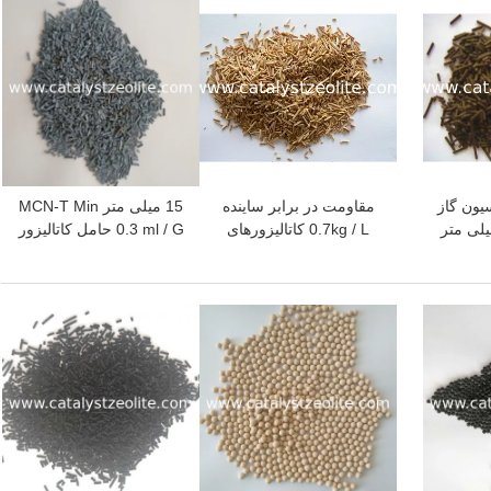
سیون گاز
مقاومت در برابر ساینده
15 میلی متر MCN-T Min
0.7kg / L کاتالیزورهای
0.3 ml / G حامل کاتالیزور
هیدروسپرسی
Hydrotreating
بهترین قیمت
بهترین قیمت