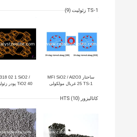
برای اگزوز خودرو TO
TS-1 زئولیت
(9)
بهترین قیمت
بهترین قیمت
ساختار MFI SiO2 / Al2O3
318 02 1 SiO2 /
25 TS-1 غربال مولکولی
TiO2 40 پودر 
زئولیت
TS-1
کاتالیزور HTS
(10)
بهترین قیمت
بهترین قیمت