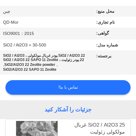
کنترل
محل منبع:
چین
کیفیت
نام تجاری:
QD-Mor
با
گواهی:
ISO9001：2015
ما
شماره مدل:
SiO2 / Al2O3 = 30-500
تماس
برجسته:
SiO2 / Al2O3 22 پودر غربال مولکولی ، SiO2 / Al2O3
22 پودر زئولیت ، SiO2 / Al2O3 22 SAPO 11 Zeolite
بگیرید
,
,
SiO2/Al2O3 22 Zeolite powder
SiO2/Al2O3 22 SAPO 11 Zeolite
اخبار
تماس با ما!
موارد
جزئیات را آشکار کنید
نقشه
SiO2 / Al2O3 25 غربال
مولکولی زئولیت
سایت