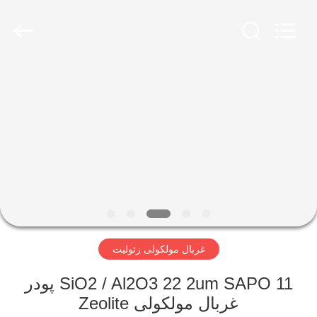
CATALYSTS
GROUP
CO.,LTD.
All
Rights
Reserved.
صفحه
اصلی
محصولات
درباره
ما
غربال مولکولی زئولیت
تور
کارخانه
SiO2 / Al2O3 22 2um SAPO 11 پودر
غربال مولکولی Zeolite