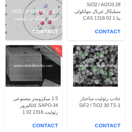
کنترل
SiO2 / Al2O3 28
آبگریز SIO2 / Al2O3 80
سیلیکال غربال مولکولی
کیفیت
غربال مولکولی زئولیت
بتا CAS 1318 02 1
CONTACT
CONTACT
با
ما
HOT
تماس
بگیرید
اخبار
جاذب زئولیت ساختار
1.5 میکرومتر مصنوعی
موارد
SiF2 / TiO2 30 TS-1
SAPO-34 کاتالیزور
زئولیت 1318 02 1
نقشه
CONTACT
CONTACT
سایت