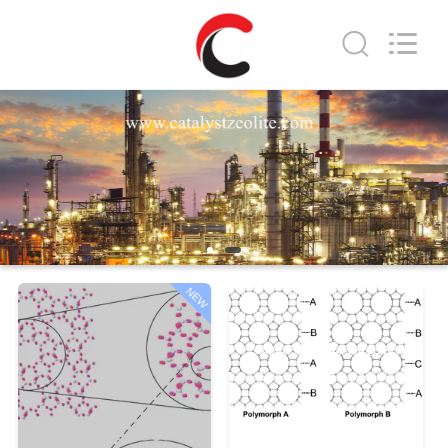
CATALYSTS
GROUP
CO.,LTD.
All
Rights
Reserved.
صفحه
اصلی
محصولات
درباره
NEW
ما
تور
کارخانه