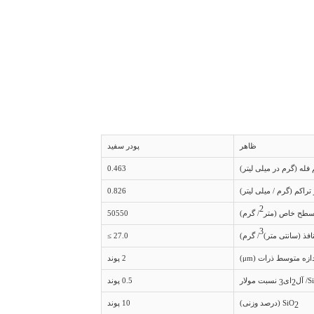
ظاهر
پودر سفید
 فله (گرم در میلی لیتر)
0.463
تراکم (گرم / میلی لیتر)
0.826
2
طح خاص (متر
/ گرم)
50550
3
فذ (سانتی متر)
/ گرم)
27.0 ≥
ازه متوسط ​​ذرات (μm)
2 پوند
S
/ آل
ای
نسبت مولار
0.5 پوند
3
2
SiO
(درصد وزنی)
10 پوند
2