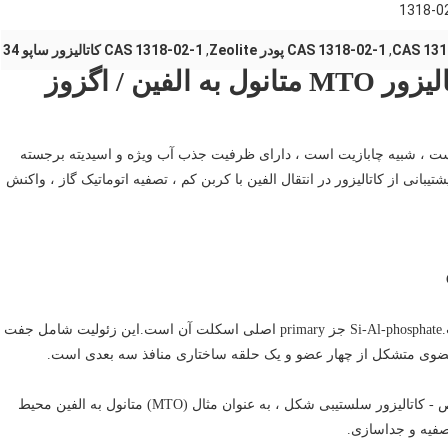
1318-0
CAS 131
,
CAS 1318-02-1 پودر Zeolite
,
CAS 1318-02-1 کاتالیزور ساپو 34
SAPO-34 Zeolite به عنوان کاتالیزور MTO متانول به الفین / اگزوز
یت میکرو منفذی است ، شبیه چابازیت است ، دارای ظرفیت جذب آب ویژه و اسیدیته برجسته
تیبانی از کاتالیزور در انتقال الفین با کربن کم ، تصفیه اتوماتیک گاز ، واکنش
کانال ها: SAPO-34 یک زئولیت با ساختار کلاس چابازیت است.Si-Al-phosphate جز primary اصلی اسکلت آن است.این زئولیت شامل جفت
ویژگی ها و کاربردها: در بازارهای پالایش و مواد شیمیایی خاص - کاتالیزور سلستیبی شکل ، به عنوان مثال (MTO) متانول به الفین محیط
صفیه و جداسازی.