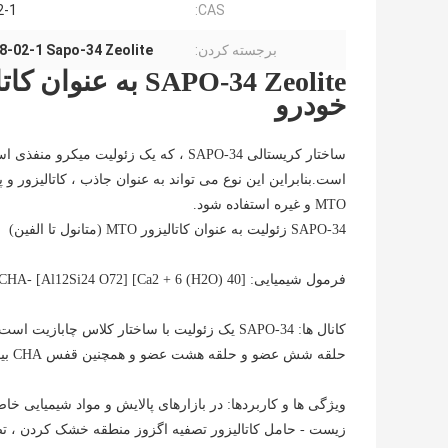
2-1
CAS:
برجسته کردن:
8-02-1 Sapo-34 Zeolite
خودرو
ساختار کریستالی SAPO-34 ، که یک زئول
است.بنابراین این نوع می تواند به عنوان جاذب ، کاتالیزور و پش
MTO و غیره استفاده شود.
SAPO-34 زئولیت به عنوان کاتالیزور MTO (متانول تا الفین)
فرمول شیمیایی: [Ca2 + 6 (H2O) 40] [Al12Si24 O72] -CHA
حلقه شش عضو و حلقه هشت عضو و همچنین قفس CHA بیضوی متشکل از چهار عضو و یک حلقه ساختاری منافذ سه بعدی است.
زیست - حامل کاتالیزور تصفیه اگزوز منطقه خشک کردن ، ت