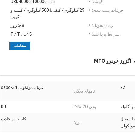
قیمت:
USD40000-100000 Ton
جزئیات بسته بندی:
25 کیلوگرم / کیف یا 500 کیلوگرم / کیسه و
کربن
زمان تحویل:
5-8 روز
شرایط پرداخت:
T / T ، L / C
مخاطب
22
غربال مولکولی sapo-34
نامهای دیگر:
یا گلوله
وزن Na2O٪:
0.1
تصفیه اتومبیل
کاتالیزور جاذب
نوع: