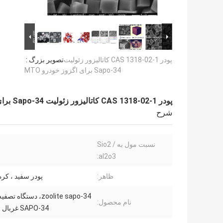
پودر CAS 1318-02-1 کاتالیزور زئولیت
تصویر بزرگ :
Sapo-34 برای اگزوز خودرو MTO
پودر CAS 1318-02-1 کاتالیزور زئولیت Sapo-34 برای اگزوز خودرو MTO
شرح
نسبت مول به Sio2 /
al2o3:
ظاهر:
پودر سفید ، کره 
zoolite sapo-34، دستگاه 
نام محصول:
SAPO-34 غربال مولکولی