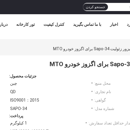
جستجو کردن
د
اخبار
با ما تماس بگیرید
کنترل کیفیت
تور کارخانه
دربار
جزئیات محصول:
محل منبع:
چین
نام تجاری:
QD
گواهی:
ISO9001：2015
شماره مدل:
SAPO-34
پرداخت:
ار حداقل تعداد سفارش:
1 کیلوگرم