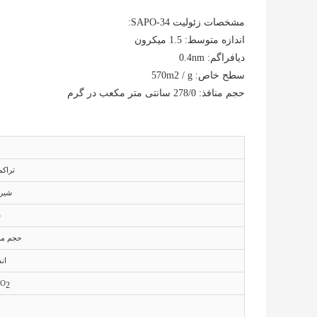
مشخصات زئولیت SAPO-34:
اندازه متوسط: 1.5 میکرون
دیافراگم: 0.4nm
سطح خاص: 570m2 / g
حجم منافذ: 278/0 سانتی متر مکعب در گرم
تراکم
شیر 
س
حجم منا
اند
iO
2