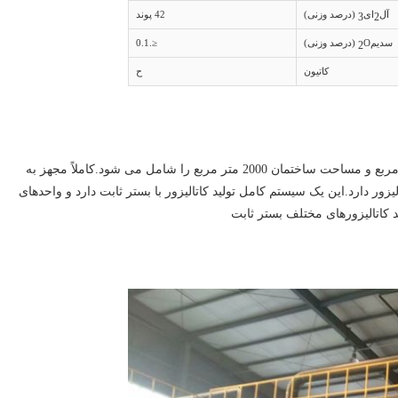
آل
ای
(درصد وزنی)
42 پوند
3
2
سدیم
O (درصد وزنی)
≤.0.1
2
کاتیون
ح
پروژه تولید کاتالیست بستر ثابت مساحتی در حدود 5000 متر مربع و مساحت ساختمان 2000 متر مربع را شامل می شود.کاملاً مجهز به
اه تجهیزات تولید کاتالیزور دارد.این یک سیستم کامل تولید کاتالیزور با بستر ثابت دارد و واحدهای
ید کاتالیزورهای مختلف بستر ثابت