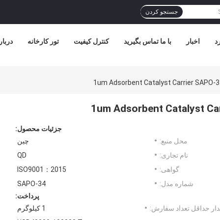
جستجو کردن
د
اخبار
با ما تماس بگیرید
کنترل کیفیت
تور کارخانه
دربار
1um Adsorbent Catalyst Carrier SAPO-3
1um Adsorbent Catalyst Ca
جزئیات محصول:
محل منبع:
چین
نام تجاری:
QD
گواهی:
ISO9001：2015
شماره مدل:
SAPO-34
پرداخت:
ار حداقل تعداد سفارش:
1 کیلوگرم