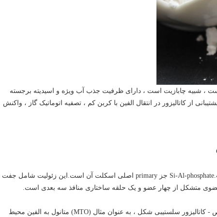
یت میکرو منفذی است ، شبیه چابازیت است ، دارای ظرفیت جذب آب ویژه و اسیدیته برجسته
تیبانی از کاتالیزور در انتقال الفین با کربن کم ، تصفیه اتوماتیک گاز ، واکنش
کانال ها: SAPO-34 یک زئولیت با ساختار کلاس چابازیت است.Si-Al-phosphate جز primary اصلی اسکلت آن است.این زئولیت شامل جفت
ویژگی ها و کاربردها: در بازارهای پالایش و مواد شیمیایی خاص - کاتالیزور سلستیبی شکل ، به عنوان مثال (MTO) متانول به الفین محیط