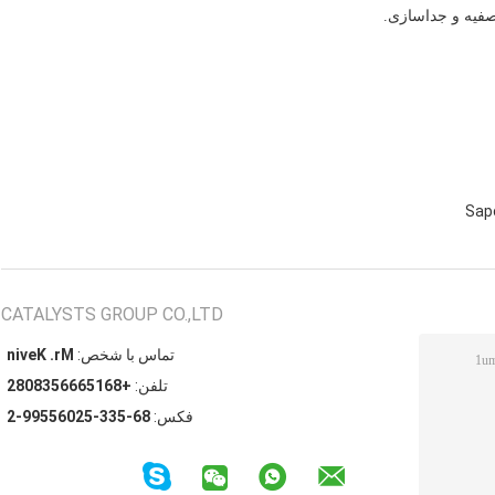
صفیه و جداسازی.
Sap
CATALYSTS GROUP CO.,LTD
تماس با شخص:
Mr. Kevin
تلفن:
+8615666538082
فکس:
86-533-52065599-2