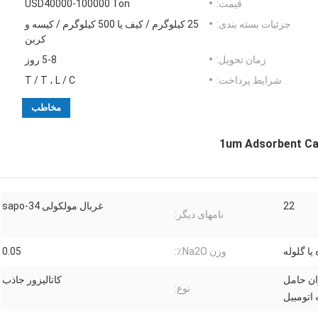
قیمت:
USD40000-100000 Ton
جزئیات بسته بندی:
25 کیلوگرم / کیف یا 500 کیلوگرم / کیسه و
کربن
زمان تحویل:
5-8 روز
شرایط پرداخت:
T / T ، L / C
مخاطب
1um Adsorbent Cat
22
غربال مولکولی sapo-34
نامهای دیگر:
یا گلوله
وزن Na2O٪:
0.05
SA به عنوان حامل
کاتالیزور جاذب
نوع:
 اتومبیل