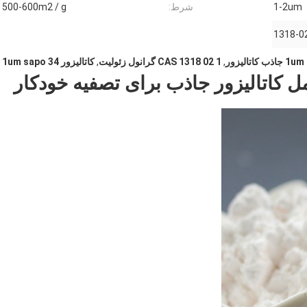
1-2um
شرط:
500-600m2 / g
1318-0
1um جاذب کاتالیزور
,
CAS 1318 02 1 گرانول زئولیت
,
کاتالیزور 1um sapo 34
به عنوان حامل کاتالیزور جاذب برای تصفیه خودکار