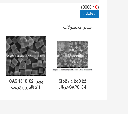
/ 3000)
0
(
سایر محصولات
Sio2 / al2o3 22
پودر CAS 1318-02-
SAPO-34 غربال
1 کاتالیزور زئولیت
مولکولی زئولیت
Sapo-34 برای
اگزوز خودرو MTO