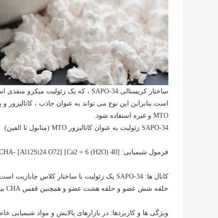
ساختار کریستالی SAPO-34 ، که یک زئول
است.بنابراین این نوع می تواند به عنوان جاذب ، کاتالیزور و پش
MTO و غیره استفاده شود.
SAPO-34 زئولیت به عنوان کاتالیزور MTO (متانول تا الفین)
فرمول شیمیایی: [Ca2 + 6 (H2O) 40] [Al12Si24 O72] -CHA
حلقه شش عضو و حلقه هشت عضو و همچنین قفس CHA بیضوی متشکل از چهار عضو و یک حلقه ساختاری منافذ سه بعدی است.