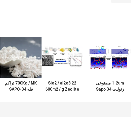
1-2um مصنوعی
Sio2 / al2o3 22
700Kg / MK تراکم
زئولیت Sapo 34
600m2 / g Zeolite
فله SAPO-34
کاتالیزور
SAPO-34 کاتالیزور
سیلیکون مولکولی
جاذب
زئولیت