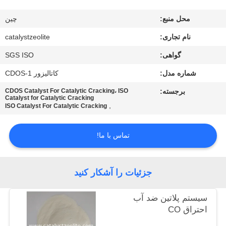
کنترل
محل منبع:
چین
کیفیت
نام تجاری:
catalystzeolite
با
گواهی:
SGS ISO
ما
شماره مدل:
کاتالیزور CDOS-1
تماس
برجسته:
CDOS Catalyst For Catalytic Cracking، ISO
Catalyst for Catalytic Cracking
بگیرید
,
ISO Catalyst For Catalytic Cracking
تماس با ما!
اخبار
موارد
جزئیات را آشکار کنید
سیستم پلاتین ضد آب
نقشه
احتراق CO
سایت