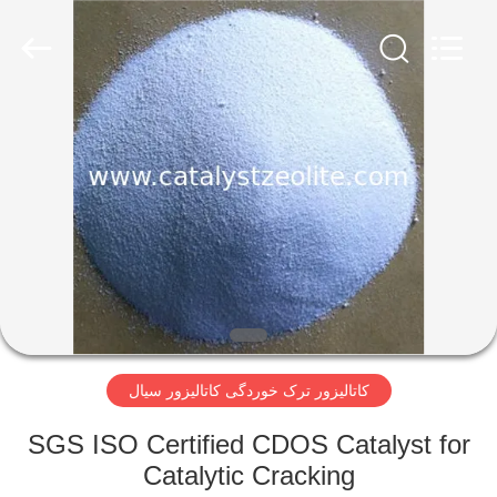
CATALYSTS
GROUP
CO.,LTD.
All
Rights
Reserved.
صفحه
اصلی
محصولات
درباره
ما
کاتالیزور ترک خوردگی کاتالیزور سیال
تور
کارخانه
SGS ISO Certified CDOS Catalyst for
Catalytic Cracking