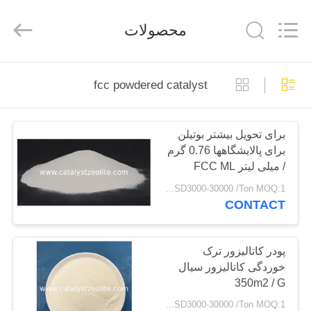
CATALYSTS
GROUP
CO.,LTD.
محصولات
All
Rights
Reserved.
صفحه
fcc powdered catalyst
اصلی
برای تحویل بیشتر بوتیلن
محصولات
برای پالایشگاهها 0.76 گرم
/ میلی لیتر FCC ML
درباره
USD3000-30000 /Ton MOQ:1 کیلوگرم
CONTACT
ما
تور
پودر کاتالیزور ترک
خوردگی کاتالیزور سیال
کارخانه
350m2 / G
USD3000-30000 /Ton MOQ:1 کیلوگرم