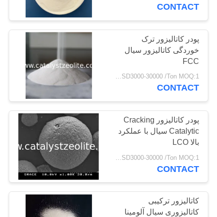
کنترل
CONTACT
کیفیت
پودر کاتالیزور ترک
خوردگی کاتالیزور سیال
با
FCC
ما
USD3000-30000 /Ton MOQ:1 کیلوگرم
تماس
CONTACT
بگیرید
پودر کاتالیزور Cracking
Catalytic سیال با عملکرد
اخبار
بالا LCO
USD3000-30000 /Ton MOQ:1 کیلوگرم
موارد
CONTACT
نقشه
کاتالیزور ترکیبی
سایت
کاتالیزوری سیال آلومینا