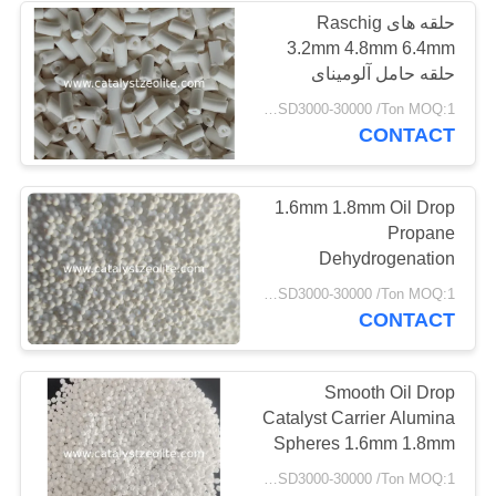
حلقه های Raschig
3.2mm 4.8mm 6.4mm
58
حلقه حامل آلومینای
غربال مولکولی
کاتالیست حلقه حلقه
USD3000-30000 /Ton MOQ:1 کیلوگرم
آلومینای گاما
CONTACT
زئولیت
1.6mm 1.8mm Oil Drop
Propane
Dehydrogenation
Catalyst Carrier CCR
44
USD3000-30000 /Ton MOQ:1 کیلوگرم
Catalyst Carrier Ball
CONTACT
عامل نمک زدایی
Smooth Oil Drop
Catalyst Carrier Alumina
Spheres 1.6mm 1.8mm
USD3000-30000 /Ton MOQ:1 کیلوگرم