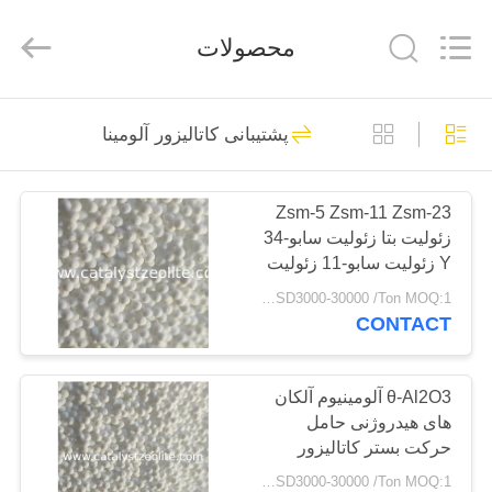
CATALYSTS
GROUP
CO.,LTD.
محصولات
All
Rights
Reserved.
صفحه
22
پشتیبانی کاتالیزور آلومینا
اصلی
زئولیت کاتالیزور
Zsm-5 Zsm-11 Zsm-23
محصولات
زئولیت بتا زئولیت سابو-34
Y زئولیت سابو-11 زئولیت
درباره
Mcm-41 کاتالیست
USD3000-30000 /Ton MOQ:1 کیلوگرم
پشتیبانی
CONTACT
ما
43
تور
θ-Al2O3 آلومینیوم آلکان
ZSM-5 زئولیت
های هیدروژنی حامل
کارخانه
حرکت بستر کاتالیزور
پشتیبانی
USD3000-30000 /Ton MOQ:1 کیلوگرم