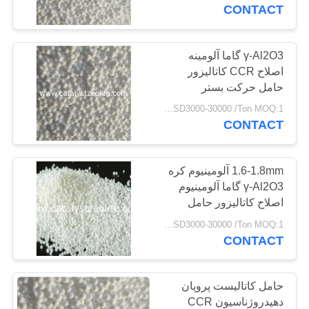
کنترل
CONTACT
کیفیت
γ-Al2O3 گاما آلومینه
12
اصلاح CCR کاتالیزور
با
حامل حرکت بستر
بتا زئولیت
ما
کاتالیزور حامل
USD3000-30000 /Ton MOQ:1 کیلوگرم
تماس
CONTACT
بگیرید
1.6-1.8mm آلومینیوم کره
γ-Al2O3 گاما آلومینیوم
اخبار
اصلاح کاتالیزور حامل
17
CCR کاتالیزور حامل
USD3000-30000 /Ton MOQ:1 کیلوگرم
موارد
0.4% Sn کاتالیزور
CONTACT
SAPO-34 زئولیت
پشتیبانی
نقشه
حامل کاتالیست پروپان
سایت
دهیدروژناسیون CCR