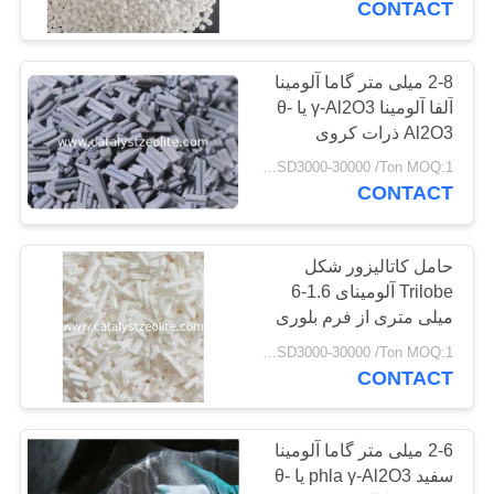
CONTACT
16
2-8 میلی متر گاما آلومینا
رسانه حذف آرسنیک
آلفا آلومینا γ-Al2O3 یا θ-
Al2O3 ذرات کروی
کاتالیزور آلومینا از فرم
USD3000-30000 /Ton MOQ:1 کیلوگرم
بلوری پشتیبانی می کند
CONTACT
حامل کاتالیزور شکل
5
Trilobe آلومینای 1.6-6
میلی متری از فرم بلوری
نماینده دلپذیری
پشتیبانی می کند
USD3000-30000 /Ton MOQ:1 کیلوگرم
CONTACT
2-6 میلی متر گاما آلومینا
سفید phla γ-Al2O3 یا θ-