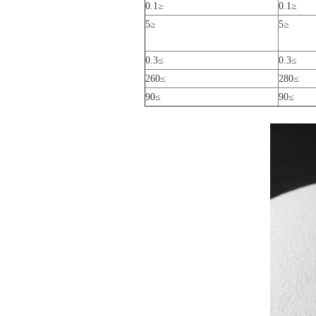
≤0.1
≤0.1
≤5
≤5
≥0.3
≥0.3
≥260
≥280
≥90
≥90