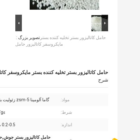
حامل کاتالیزور بستر تخلیه کننده بستر
تصویر بزرگ :
مایکروسفر کاتالیزور حامل
حامل کاتالیزور بستر تخلیه کننده بستر مایکروسفر کات
شرح
مواد:
گاما آلومینا zsm-5 زئولیت بتا زئولیت
شرط:
≥280m2/g
اندازه:
0.2-0.5 میلی متر
حامل کاتالیزور بستر جوش,حا