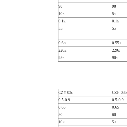
98
98
≥10
≥5
≤0.1
≤0.1
≤5
≤5
≥0.6
≥0.55
≥220
≥220
≥95
≥90
CZY-03c
CZF-03b
0.5-0.9
0.5-0.9
0.65
0.65
50
60
≥10
≥5