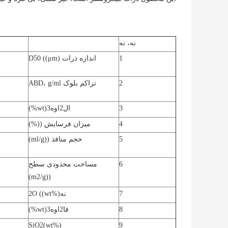
نه، نه
1
اندازه ذرات D50 ((μm)
2
تراکم بلوک ABD، g/ml
3
ال
2
اوه
3
(wt%)
4
میزان فرسایش ((%)
5
حجم منافذ ((ml/g)
6
مساحت محدودی سطح
2
/g)
((m
7
نه
O ((wt%)
2
8
فا
2
اوه
3
(wt%)
SiO
2
(wt%)
9