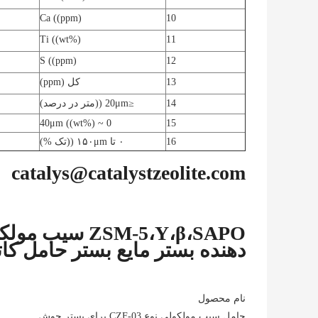
Ca ((ppm)
10
Ti ((wt%)
11
S ((ppm)
12
13
کل (ppm)
14
≤20μm ((متر در درصد)
0 ~ 40μm ((wt%)
15
16
۰ تا ۱۵۰μm ((تک %)
catalys@catalystzeolite.com
SM-5،Y،β،SAPO
دهنده بستر مایع بستر حامل کا
نام محصول
حامل سیب مولکولی نوع CZF-03 برای بستر جوش