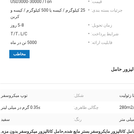
قیمت:
USD3000-30000 /Ton
جزئیات بسته بندی:
25 کیلوگرم / کیسه یا 500 کیلوگرم / کیسه و
کربن
زمان تحویل:
5-8 روز
شرایط پرداخت:
T/T، L/C
قابلیت ارائه:
5000 تن در ماه
مخاطب
الیزور حامل
شکل:
توپ میکروسفر
چگالی ظاهری:
≥0.35 گرم در میلی لیتر
رنگ:
سفید
مل کاتالیزور مایکروسفر بستر مایع شده,حامل کاتالیزور میکروسفر بدون مزه
,