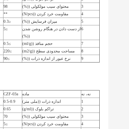
3
محتوای سیب مولکولی ((%)
98
4
مقاومت خرد کردن ((N/pcs)
**
5
میزان فرسایش ((%)
≤0.3
6
از دست دادن در هنگام روشن شدن
≤5
((%)
7
حجم منافذ ((ml/g)
≥0.5
8
مساحت محدودی سطح ((m
/g)
2
≥220
9
نرخ عبور از اندازه ذرات ((%)
≥90
نه، نه
ماده
CZF-03a
1
اندازه ذرات ((ملی متر)
0.5-0.9
2
تراکم بلوک ((g/ml)
0.65
3
محتوای سیب مولکولی ((%)
70
4
مقاومت خرد کردن ((N/pcs)
≥5