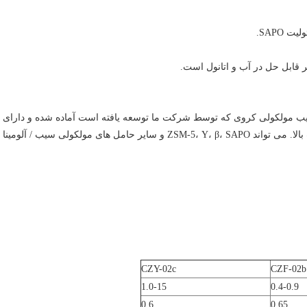
قابل حل در آب و اتانول است.
سیب مولکولی کروی که توسط شرکت ما توسعه یافته است آماده شده و دارای
ویژگی های محتوای سیب مولکولی بالا، کروی خوبی،و قدرت بالا. می تواند ZSM-5، Y، β، SAPO و سایر حامل های مولکولی سیب / آلومینا
CZY-02c
CZF-02b
1.0-15
0.4-0.9
0.6
0.65