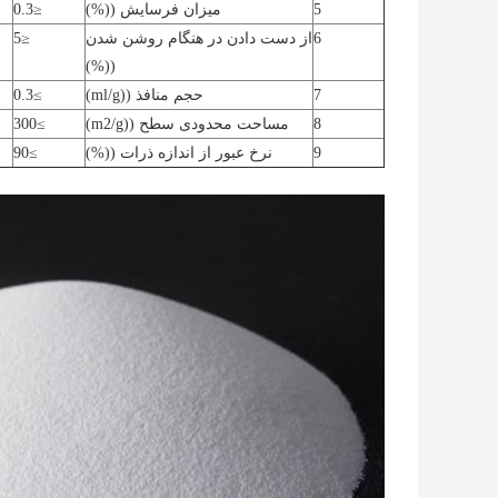
5
میزان فرسایش ((%)
≤0.3
6
از دست دادن در هنگام روشن شدن
≤5
((%)
7
حجم منافذ ((ml/g)
≥0.3
8
مساحت محدودی سطح ((m
/g)
2
≥300
9
نرخ عبور از اندازه ذرات ((%)
≥90