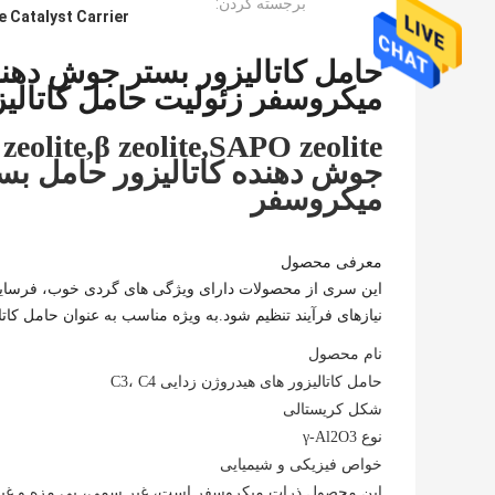
برجسته کردن:
 Catalyst Carrier
حامل کاتالیزور بستر جوش دهنده
میکروسفر زئولیت حامل کاتالی
جوش دهنده کاتالیزور حامل بستر
میکروسفر
معرفی محصول
این سری از محصولات دارای ویژگی های گردی خوب، فرسایش کم
نیازهای فرآیند تنظیم شود.به ویژه مناسب به عنوان حامل کاتالیزور
نام محصول
حامل کاتالیزور های هیدروژن زدایی C3، C4
شکل کریستالی
نوع γ-Al2O3
خواص فیزیکی و شیمیایی
این محصول ذرات میکروسفر است، غیر سمی، بی مزه و غیر 