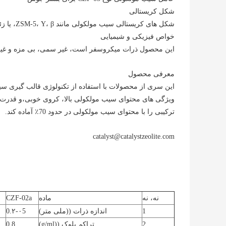
شکل کریستالی
شکل های کریستالی سیب مولکولی مانند ZSM-5، Y، β، یا زئولیت SAPO.
خواص فیزیکی و شیمیایی
این محصول ذرات میکروسفر است، غیر سمی، بی مزه و غیر 
معرفی محصول
این سری از محصولات با استفاده از تکنولوژی قالب گیری 
ترکیبی را با محتوای سیب مولکولی در حدود 70٪ آماده کند.
catalyst@catalystzeolite.com
نه، نه
ماده
CZF-02a
1
اندازه ذرات ((ملی متر)
0.۲-۰5
2
تراکم بلوک ((g/ml)
0.8