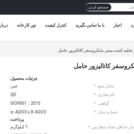
جستجو کردن
د
اخبار
با ما تماس بگیرید
کنترل کیفیت
تور کارخانه
دربار
 تخلیه کننده بستر مایکروسفر کاتالیزور حامل
یکروسفر کاتالیزور حامل
جزئیات محصول:
محل منبع:
چین
نام تجاری:
QD
گواهی:
ISO9001：2015
شماره مدل:
θ-Al2O3 یا α- Al2O3
پرداخت:
ار حداقل تعداد سفارش:
1 کیلوگرم