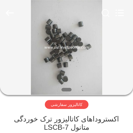
CATALYSTS
GROUP
CO.,LTD.
All
Rights
Reserved.
صفحه
اصلی
محصولات
درباره
ما
کاتالیزور سفارشی
تور
کارخانه
اکستروداهای کاتالیزور ترک خوردگی
متانول LSCB-7