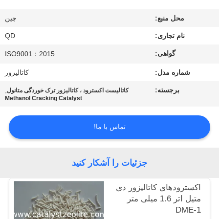
کنترل
محل منبع:
چین
کیفیت
نام تجاری:
QD
با
گواهی:
ISO9001：2015
ما
شماره مدل:
کاتالیزور
تماس
برجسته:
,
کاتالیست اکسترود ، کاتالیزور ترک خوردگی متانول
Methanol Cracking Catalyst
بگیرید
تماس با ما!
اخبار
جزئیات را آشکار کنید
موارد
اکسترودهای كاتالیزور دی
نقشه
متیل اتر 1.6 میلی متر
DME-1
سایت