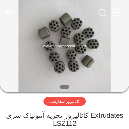
CATALYSTS
GROUP
CO.,LTD.
All
Rights
Reserved.
صفحه
اصلی
محصولات
درباره
ما
کاتالیزور سفارشی
تور
کارخانه
Extrudates کاتالیزور تجزیه آمونیاک سری
LSZ112