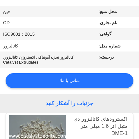
کنترل
محل منبع:
چین
کیفیت
نام تجاری:
QD
با
گواهی:
ISO9001：2015
ما
شماره مدل:
کاتالیزور
تماس
برجسته:
,
کاتالیزور تجزیه آمونیاک ، اکستروژن کاتالیزور
Catalyst Extrudates
بگیرید
تماس با ما!
اخبار
جزئیات را آشکار کنید
موارد
اکسترودهای كاتالیزور دی
نقشه
متیل اتر 1.6 میلی متر
DME-1
سایت