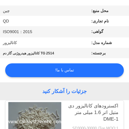
کنترل
محل منبع:
چین
کیفیت
نام تجاری:
QD
با
گواهی:
ISO9001：2015
ما
شماره مدل:
کاتالیزور
تماس
برجسته:
TG 2514 کاتالیزور هیدروژنی گاز دم
بگیرید
تماس با ما!
اخبار
جزئیات را آشکار کنید
موارد
اکسترودهای كاتالیزور دی
متیل اتر 1.6 میلی متر
نقشه
DME-1
سایت
USD3000-30000 /Ton MOQ:1 کیلوگرم