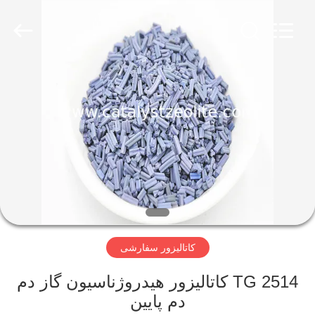
CATALYSTS
GROUP
CO.,LTD.
All
Rights
Reserved.
صفحه
اصلی
محصولات
درباره
ما
کاتالیزور سفارشی
تور
کارخانه
TG 2514 کاتالیزور هیدروژناسیون گاز دم
دم پایین