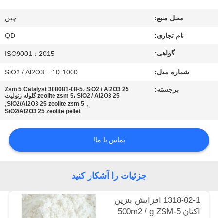
کنترل
محل منبع:
چین
کیفیت
نام تجاری:
QD
با
گواهی:
ISO9001：2015
ما
شماره مدل:
SiO2 / Al2O3 = 10-1000
تماس
برجسته:
Zsm 5 Catalyst 308081-08-5، SiO2 / Al2O3 25
zeolite zsm 5، SiO2 / Al2O3 25 گلوله زئولیت
بگیرید
,
,
SiO2/Al2O3 25 zeolite zsm 5
SiO2/Al2O3 25 zeolite pellet
اخبار
تماس با ما!
موارد
جزئیات را آشکار کنید
نقشه
1318-02-1 افزایش بنزین
اکتان 500m2 / g ZSM-5
سایت