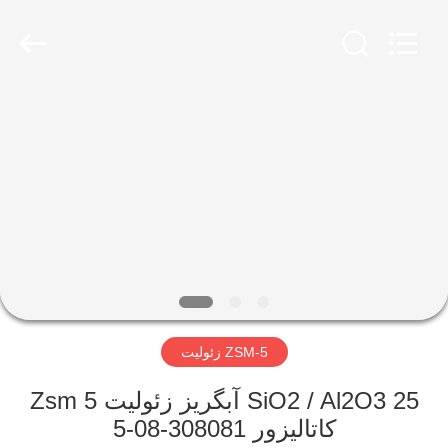
CATALYSTS
GROUP
CO.,LTD.
All
Rights
Reserved.
صفحه
اصلی
محصولات
درباره
ما
ZSM-5 زئولیت
تور
کارخانه
SiO2 / Al2O3 25 آبگریز زئولیت Zsm 5
کاتالیزور 308081-08-5