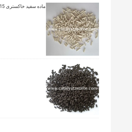
ماده سفید خاکستری 15 میلی متر اکسترود شده 0.85 کیلوگرم بر لیتر عامل کاهش کلرینگ