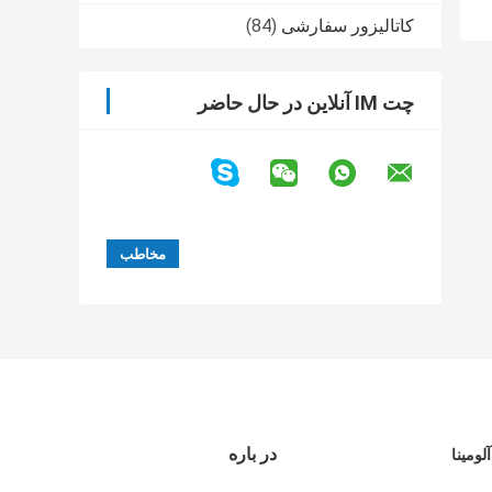
کاتالیزور سفارشی
(84)
چت IM آنلاین در حال حاضر
در باره
لومینا